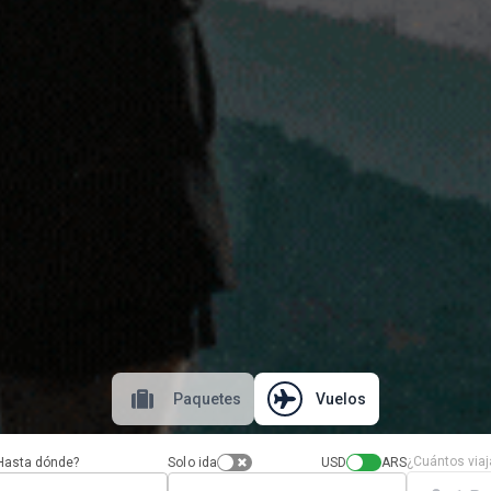
Paquetes
Vuelos
¿Cuántos viaj
Hasta dónde?
Solo ida
USD
ARS