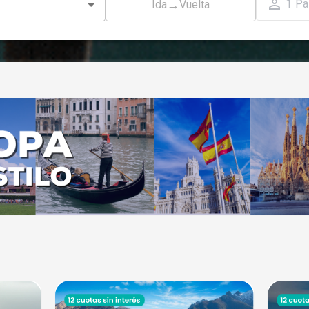
1
Pa
→
Ida
Vuelta